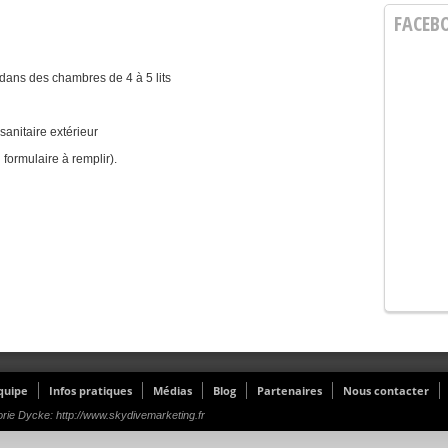
FACEB
dans des chambres de 4 à 5 lits
anitaire extérieur
 formulaire à remplir).
quipe
Infos pratiques
Médias
Blog
Partenaires
Nous contacter
ie Dycke: http://www.skydivemarketing.fr